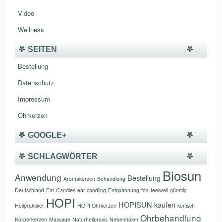
Video
Wellness
SEITEN
Bestellung
Datenschutz
Impressum
Ohrkerzen
GOOGLE+
SCHLAGWÖRTER
Biosun
Anwendung
Bestellung
Aromakerzen
Behandlung
Deutschland
Ear Candles
ear candling
Entspannung
fda
feelwell
günstig
HOPI
HOPISUN
kaufen
Heilpraktiker
HOPI Ohrkerzen
konisch
Ohrbehandlung
Körperkerzen
Massage
Naturheilpraxis
Nebenhölen