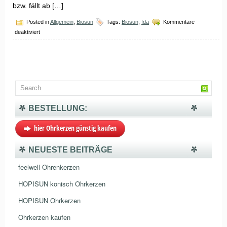
bzw. fällt ab […]
Posted in
Allgemein
,
Biosun
Tags:
Biosun
,
fda
Kommentare
für
deaktiviert
Ohrkerzen
–
Qualitätsmerkmale
BESTELLUNG:
hier Ohrkerzen günstig kaufen
NEUESTE BEITRÄGE
feelwell Ohrenkerzen
HOPISUN konisch Ohrkerzen
HOPISUN Ohrkerzen
Ohrkerzen kaufen