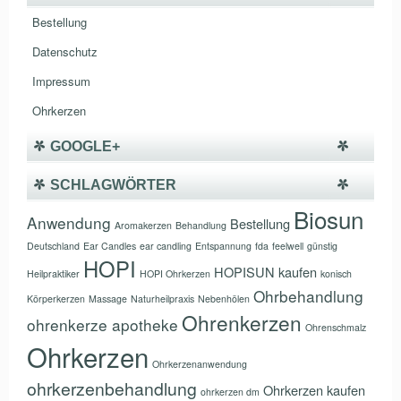
Bestellung
Datenschutz
Impressum
Ohrkerzen
GOOGLE+
SCHLAGWÖRTER
Biosun
Anwendung
Bestellung
Aromakerzen
Behandlung
Deutschland
Ear Candles
ear candling
Entspannung
fda
feelwell
günstig
HOPI
HOPISUN
kaufen
Heilpraktiker
HOPI Ohrkerzen
konisch
Ohrbehandlung
Körperkerzen
Massage
Naturheilpraxis
Nebenhölen
Ohrenkerzen
ohrenkerze apotheke
Ohrenschmalz
Ohrkerzen
Ohrkerzenanwendung
ohrkerzenbehandlung
Ohrkerzen kaufen
ohrkerzen dm