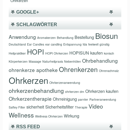
Ohrkerzen
GOOGLE+
SCHLAGWÖRTER
Biosun
Anwendung
Bestellung
Aromakerzen
Behandlung
Deutschland
Ear Candles
ear candling
Entspannung
fda
feelwell
günstig
HOPI
HOPISUN
kaufen
Heilpraktiker
HOPI Ohrkerzen
konisch
Ohrbehandlung
Körperkerzen
Massage
Naturheilpraxis
Nebenhölen
Ohrenkerzen
ohrenkerze apotheke
Ohrenschmalz
Ohrkerzen
Ohrkerzenanwendung
ohrkerzenbehandlung
Ohrkerzen kaufen
ohrkerzen dm
Ohrkerzentherapie
Ohrreinigung
parnter
Partneranwendung
Video
sicherheit
Sicherheitsfilter
Saftey Filter
Therapie
Wellness
Wirkung
Wellness Ohrkerzen
RSS FEED