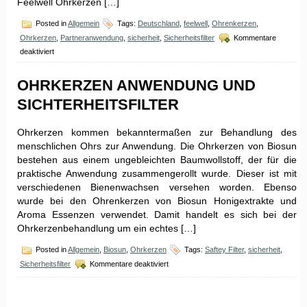
Feelwell Ohrkerzen […]
Posted in
Allgemein
Tags:
Deutschland
,
feelwell
,
Ohrenkerzen
,
Ohrkerzen
,
Partneranwendung
,
sicherheit
,
Sicherheitsfilter
Kommentare
für
deaktiviert
feelwell
Ohrenkerzen
OHRKERZEN ANWENDUNG UND
SICHTERHEITSFILTER
Ohrkerzen kommen bekanntermaßen zur Behandlung des
menschlichen Ohrs zur Anwendung. Die Ohrkerzen von Biosun
bestehen aus einem ungebleichten Baumwollstoff, der für die
praktische Anwendung zusammengerollt wurde. Dieser ist mit
verschiedenen Bienenwachsen versehen worden. Ebenso
wurde bei den Ohrenkerzen von Biosun Honigextrakte und
Aroma Essenzen verwendet. Damit handelt es sich bei der
Ohrkerzenbehandlung um ein echtes […]
Posted in
Allgemein
,
Biosun
,
Ohrkerzen
Tags:
Saftey Filter
,
sicherheit
,
für
Sicherheitsfilter
Kommentare deaktiviert
Ohrkerzen
Anwendung
und
Sichterheitsfilter